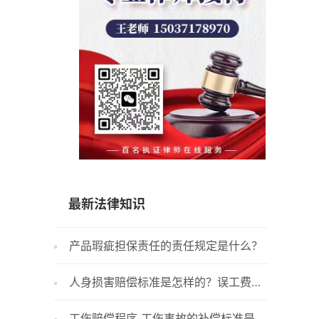
15037178970
最新法律知识
产品瑕疵担保责任的责任规定是什么？
外贸公
出口退税
人身损害赔偿标准是怎样的？误工费根
企业在
据什么确定的呢？
审报告和
工伤赔偿程序 工伤事故的补偿标准是什
企业做