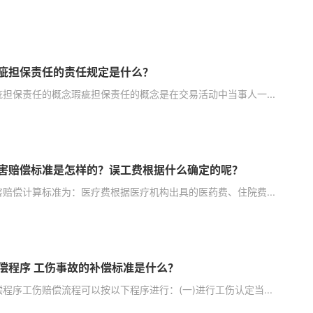
疵担保责任的责任规定是什么？
疵担保责任的概念瑕疵担保责任的概念是在交易活动中当事人一...
害赔偿标准是怎样的？误工费根据什么确定的呢？
害赔偿计算标准为：医疗费根据医疗机构出具的医药费、住院费...
偿程序 工伤事故的补偿标准是什么？
程序工伤赔偿流程可以按以下程序进行：(一)进行工伤认定当...