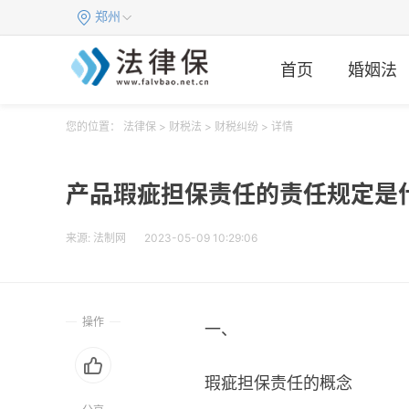
郑州
首页
婚姻法
您的位置：
法律保
>
财税法
>
财税纠纷
> 详情
产品瑕疵担保责任的责任规定是
来源:
法制网
2023-05-09 10:29:06
操作
一、
瑕疵担保责任的概念