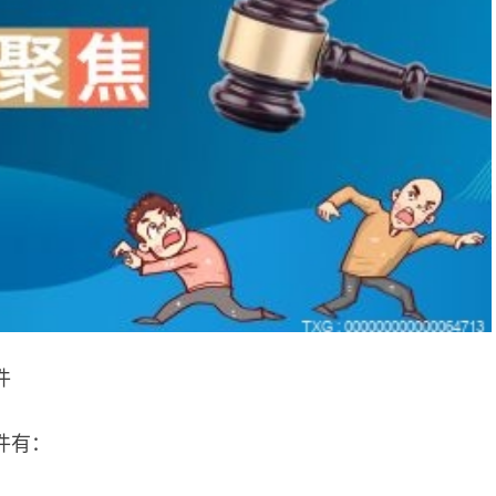
件
件有：