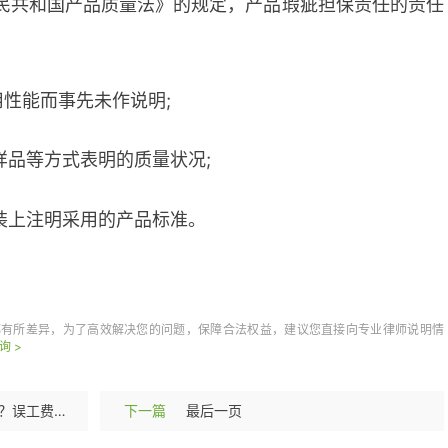
民共和国产品质量法》的规定，产品瑕疵担保责任的责任
用性能而事先未作说明;
样品等方式表明的质量状况;
装上注明采用的产品标准。
品瑕疵担保责任
都有所差异，为了高效解决您的问题，保障合法权益，建议您直接向专业律师说明情
询 >
人身损害赔偿标准是怎样的？误工费根据什么确定的呢？
下一篇
最后一页