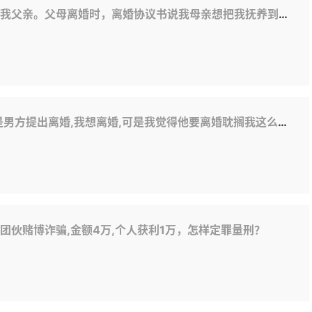
我母亲想把我抚养到18岁，但在他们离婚的几年里，我母亲没有抚养我，更不用说抚养费了。现在我14岁了。我现在能告诉她吗？
耽搁我这么长时间,我想要求男方赔偿我青春损失费,精神损失费,我想咨询一下我的要求我这么做才能达到,对方给法官送礼了,但是我没有送,我该怎么做才好
团伙赌博诈骗,金额4万,个人获利1万，怎样定罪量刑？